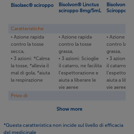
Bisolvon® Linctus
Bisolvon® L
Bisolsec® sciroppo
sciroppo 8mg/5mL
Sciroppo 4
Caratteristiche
• Azione rapida
• Azione rapida
• Azione rap
contro la tosse
contro la tosse
contro la to
secca,
grassa,
grassa,
• 3 azioni: *Calma
• 3 azioni: Scioglie
• 3 azioni: S
la tosse, *allevia il
il catarro, ne facilita
il catarro, ne
mal di gola, *aiuta
l’espettorazione e
l’espettoraz
la respirazione
aiuta a liberare le
aiuta a liber
vie aeree
vie aeree
Privo di
Zucchero, glutine,
Zucchero, glutine,
Zucchero, gl
Show more
lattosio, alcol,
lattosio,
lattosio, alco
uova, frutta a
essenzialmente
uova, frutta 
*Questa caratteristica non incide sul livello di efficacia
guscio, parabeni,
senza sodio
guscio*
del medicinale
essenzialmente