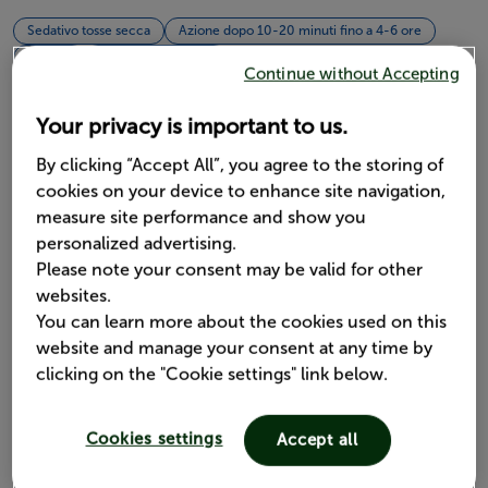
Sedativo tosse secca
Azione dopo 10-20 minuti fino a 4-6 ore
+6 anni
di giorno e di notte
Continue without Accepting
Your privacy is important to us.
Senza glutine
By clicking “Accept All”, you agree to the storing of
cookies on your device to enhance site navigation,
measure site performance and show you
Senza lattosio
personalized advertising.
Please note your consent may be valid for other
websites.
You can learn more about the cookies used on this
Senza saccarosio nè fruttosio
website and manage your consent at any time by
clicking on the "Cookie settings" link below.
Essenzialmente senza sodio
Cookies settings
Accept all