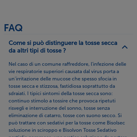
senza sodio
Come si usa
Adulti e
Adulti e
Adulti: 5-10
FAQ
adolescenti: dai 15
adolescenti: dai 12
volte al gior
anni 15 ml 3/4
anni 5 ml 3 volte al
Bambini: dai
Come si può distinguere la tosse secca
volte al giorno,
giorno,
2,5-5 ml 3 vo
da altri tipi di tosse ?
Bambini: dai 6 ai 15
Bambini: dai 6 ai 12
giorno
anni 5 ml 3/4 volte
anni 2,5 ml 3 volte
Nel caso di un comune raffreddore, l'infezione delle
al giorno
al giorno
vie respiratorie superiori causata dal virus porta a
un’irritazione delle mucose che spesso sfocia in
tosse secca e stizzosa, fastidiosa soprattutto da
sdraiati. I tipici sintomi della tosse secca sono:
continuo stimolo a tossire che provoca ripetuti
risvegli e interruzione del sonno, tosse senza
eliminazione di catarro, tosse con suono secco. Si
può trattare con sedativi per la tosse come Bisolsec
soluzione in sciroppo e Bisolvon Tosse Sedativo