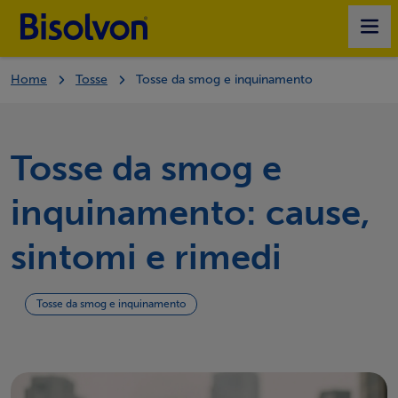
Home
Tosse
Tosse da smog e inquinamento
PRODOTTI
TUTTO SULLA TOSSE
Tosse da smog e
inquinamento: cause,
I NOSTRI VALORI
sintomi e rimedi
TROVA IL TUO BISOLVON
Tosse da smog e inquinamento