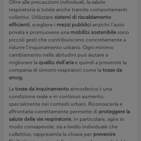
Oltre alle precauzioni individuali, la salute
respiratoria si tutela anche tramite comportamenti
collettivi. Utilizzare
sistemi di riscaldamento
efficienti
, scegliere i
mezzi pubblici
anziché l’auto
privata e promuovere una
mobilità sostenibile
sono
piccoli gesti che contribuiscono concretamente a
ridurre l’inquinamento urbano. Ogni minimo
cambiamento nelle abitudini può aiutare a
migliorare la
qualità dell’aria
e quindi a prevenire la
comparsa di sintomi respiratori come la
tosse da
smog.
La
tosse da inquinamento
atmosferico è una
condizione reale e in continuo aumento,
specialmente nei contesti urbani. Riconoscerla e
affrontarla correttamente permette di
proteggere la
salute delle vie respiratorie.
In particolare, agire in
modo consapevole, sia a livello individuale che
collettivo, rappresenta la chiave per
prevenire